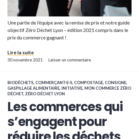
Une partie de l’équipe avec la remise de prix et notre guide
objectif Zéro Déchet Lyon – édition 2021 compris dans le
prix du commerce gagnant !
« Le défi Commerces Zéro Déchet du 13-20 
Lire la suite
30 novembre 2021
Laisser un commentaire
BIODÉCHETS
,
COMMERÇANT·E·S
,
COMPOSTAGE
,
CONSIGNE
,
GASPILLAGE ALIMENTAIRE
,
INITIATIVE
,
MON COMMERCE ZÉRO
DÉCHET
,
ZÉRO DÉCHET LYON
Les commerces qui
s’engagent pour
réduire les déchets