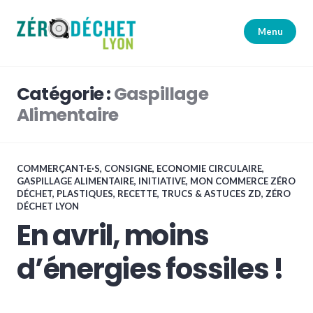
Accéder
au
Menu
contenu
principal
Zéro Déchet Lyon
Catégorie :
Gaspillage
Alimentaire
COMMERÇANT·E·S
,
CONSIGNE
,
ECONOMIE CIRCULAIRE
,
GASPILLAGE ALIMENTAIRE
,
INITIATIVE
,
MON COMMERCE ZÉRO
DÉCHET
,
PLASTIQUES
,
RECETTE
,
TRUCS & ASTUCES ZD
,
ZÉRO
DÉCHET LYON
En avril, moins
d’énergies fossiles !