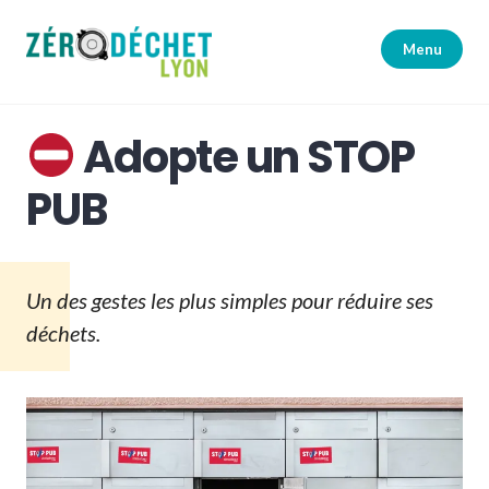
Accéder
au
Menu
contenu
principal
Zéro Déchet Lyon
Adopte un STOP
PUB
Un des gestes les plus simples pour réduire ses
déchets.