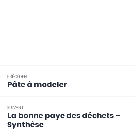
Navigation
PRÉCÉDENT
de
Pâte à modeler
Article
l’article
précédent :
SUIVANT
La bonne paye des déchets –
Article
Suivant:
Synthèse