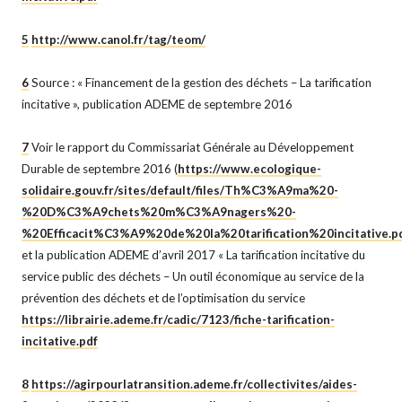
5
http://www.canol.fr/tag/teom/
6
Source : « Financement de la gestion des déchets – La tarification
incitative », publication ADEME de septembre 2016
7
Voir le rapport du Commissariat Générale au Développement
Durable de septembre 2016 (
https://www.ecologique-
solidaire.gouv.fr/sites/default/files/Th%C3%A9ma%20-
%20D%C3%A9chets%20m%C3%A9nagers%20-
%20Efficacit%C3%A9%20de%20la%20tarification%20incitative.p
et la publication ADEME d’avril 2017 « La tarification incitative du
service public des déchets – Un outil économique au service de la
prévention des déchets et de l’optimisation du service
https://librairie.ademe.fr/cadic/7123/fiche-tarification-
incitative.pdf
8
https://agirpourlatransition.ademe.fr/collectivites/aides-