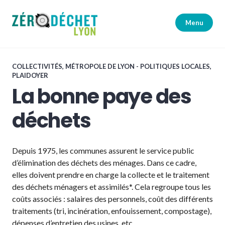
Accéder
au
Menu
contenu
principal
Zéro Déchet Lyon
COLLECTIVITÉS
,
MÉTROPOLE DE LYON - POLITIQUES LOCALES
,
PLAIDOYER
La bonne paye des
déchets
Depuis 1975, les communes assurent le service public
d’élimination des déchets des ménages. Dans ce cadre,
elles doivent prendre en charge la collecte et le traitement
des déchets ménagers et assimilés*. Cela regroupe tous les
coûts associés : salaires des personnels, coût des différents
traitements (tri, incinération, enfouissement, compostage),
dépenses d’entretien des usines, etc.