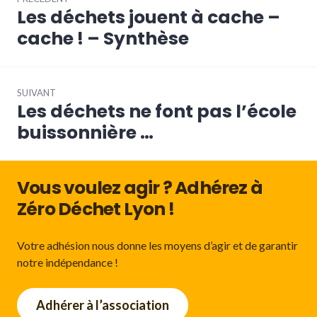
de
Les déchets jouent à cache –
Article
l’article
précédent :
cache ! – Synthèse
SUIVANT
Les déchets ne font pas l’école
Article
Suivant:
buissonnière …
Vous voulez agir ? Adhérez à
Zéro Déchet Lyon !
Votre adhésion nous donne les moyens d’agir et de garantir
notre indépendance !
Adhérer à l’association