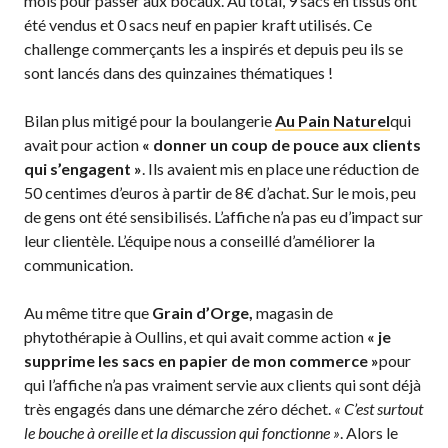
mois pour passer aux bocaux. Au total, 9 sacs en tissus ont
été vendus et 0 sacs neuf en papier kraft utilisés. Ce
challenge commerçants les a inspirés et depuis peu ils se
sont lancés dans des quinzaines thématiques !
Bilan plus mitigé pour la boulangerie
Au Pain Naturel
qui
avait pour action
« donner un coup de pouce aux clients
qui s’engagent »
. Ils avaient mis en place une réduction de
50 centimes d’euros à partir de 8€ d’achat. Sur le mois, peu
de gens ont été sensibilisés. L’affiche n’a pas eu d’impact sur
leur clientèle. L’équipe nous a conseillé d’améliorer la
communication.
Au même titre que
Grain d’Orge,
magasin de
phytothérapie à Oullins, et qui avait comme action
« je
supprime les sacs en papier de mon commerce »
pour
qui l’affiche n’a pas vraiment servie aux clients qui sont déjà
très engagés dans une démarche zéro déchet.
« C’est surtout
le bouche à oreille et la discussion qui fonctionne »
. Alors le