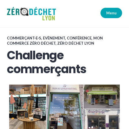
Accéder
au
Menu
contenu
principal
Zéro Déchet Lyon
COMMERÇANT·E·S
,
EVÈNEMENT, CONFÉRENCE
,
MON
COMMERCE ZÉRO DÉCHET
,
ZÉRO DÉCHET LYON
Challenge
commerçants