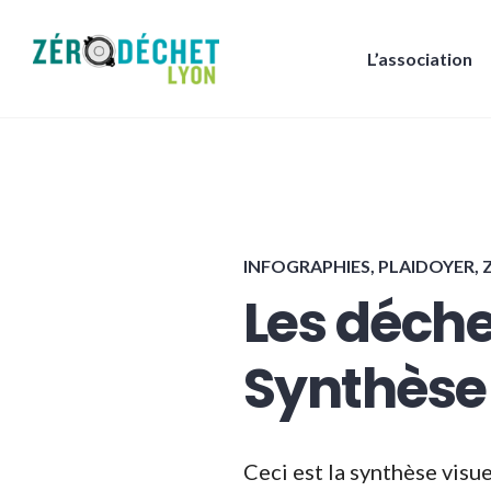
Accéder
au
L’association
contenu
Zéro Déchet Lyon
principal
INFOGRAPHIES
,
PLAIDOYER
,
Les déche
Synthèse
Ceci est la synthèse visu