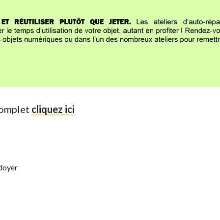
 complet
cliquez ici
doyer