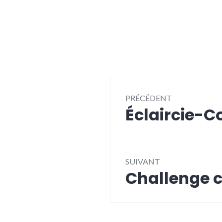
Navigation
PRÉCÉDENT
de
Éclaircie-C
Article
l’article
précédent :
SUIVANT
Challenge
Article
Suivant: