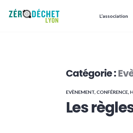
Accéder
au
L’association
contenu
Zéro Déchet Lyon
principal
Catégorie :
Ev
EVÈNEMENT, CONFÉRENCE
,
H
Les règles