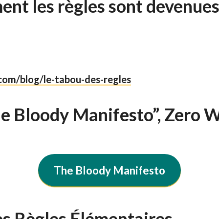
nt les règles sont devenues 
.com/blog/le-tabou-des-regl
es
e Bloody Manifesto”, Zero 
The Bloody Manifesto
es Règles Élémentaires