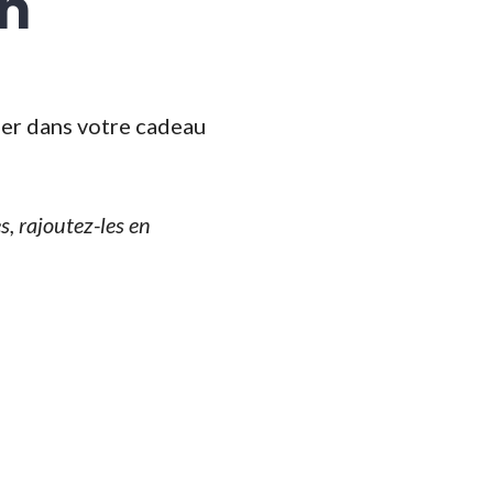
on
ser dans votre cadeau
, rajoutez-les en
ion »