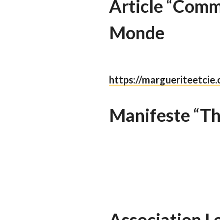
Article
“
Comme
Monde
https://margueriteetcie
Manifeste
“
Th
Association
L