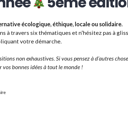
année
5ème éditi
ernative écologique, éthique, locale ou solidaire.
 à travers six thématiques et n’hésitez pas à glis
pliquant votre démarche.
itions non exhaustives. Si vous pensez à d’autres choses
 vos bonnes idées à tout le monde !
 zéro déchet » des fêtes de fin d’année
5ème édit
ire