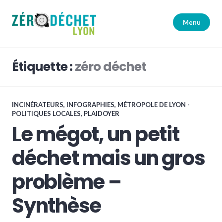
Accéder
au
Menu
contenu
principal
Zéro Déchet Lyon
Étiquette :
zéro déchet
INCINÉRATEURS
,
INFOGRAPHIES
,
MÉTROPOLE DE LYON -
POLITIQUES LOCALES
,
PLAIDOYER
Le mégot, un petit
déchet mais un gros
problème –
Synthèse