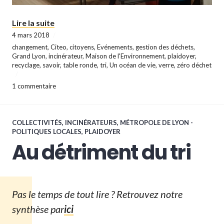
« Retour sur la table ronde « Les déchets, n’e
Lire la suite
4 mars 2018
changement
,
Citeo
,
citoyens
,
Evénements
,
gestion des déchets
,
Grand Lyon
,
incinérateur
,
Maison de l'Environnement
,
plaidoyer
,
recyclage
,
savoir
,
table ronde
,
tri
,
Un océan de vie
,
verre
,
zéro déchet
1 commentaire
COLLECTIVITÉS
,
INCINÉRATEURS
,
MÉTROPOLE DE LYON -
POLITIQUES LOCALES
,
PLAIDOYER
Au détriment du tri
Pas le temps de tout lire ? Retrouvez notre
synthèse par
ici