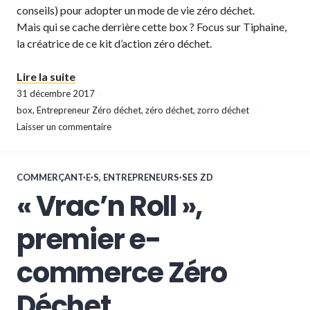
conseils) pour adopter un mode de vie zéro déchet.
Mais qui se cache derrière cette box ? Focus sur Tiphaine,
la créatrice de ce kit d’action zéro déchet.
« La Box « Zorro Déchet », un coffret zéro d
Lire la suite
31 décembre 2017
box
,
Entrepreneur Zéro déchet
,
zéro déchet
,
zorro déchet
Laisser un commentaire
COMMERÇANT·E·S
,
ENTREPRENEURS·SES ZD
« Vrac’n Roll »,
premier e-
commerce Zéro
Déchet