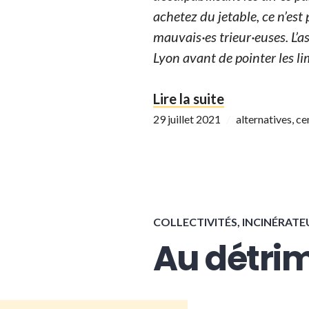
achetez du jetable, ce n’est 
mauvais·es trieur·euses. L’
Lyon avant de pointer les li
« Au détrimen
Lire la suite
29 juillet 2021
alternatives
,
ce
COLLECTIVITÉS
,
INCINÉRATE
Au détrim