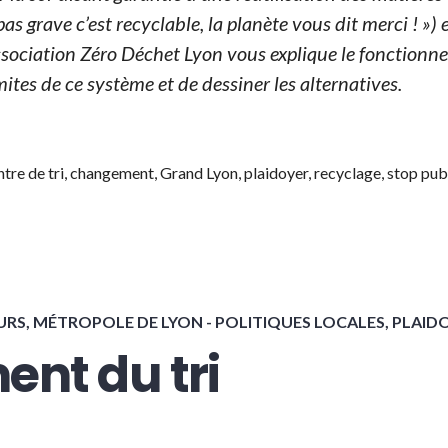
pas grave c’est recyclable, la planète vous dit merci ! ») 
association Zéro Déchet Lyon vous explique le fonctionn
mites de ce système et de dessiner les alternatives.
t du tri (2021) »
ntre de tri
,
changement
,
Grand Lyon
,
plaidoyer
,
recyclage
,
stop pub
URS
,
MÉTROPOLE DE LYON - POLITIQUES LOCALES
,
PLAID
ent du tri