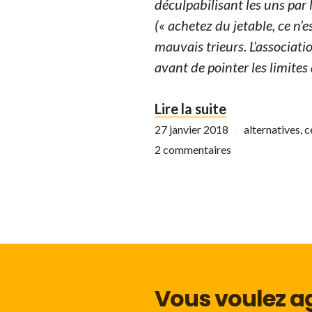
déculpabilisant les uns par 
(« achetez du jetable, ce n’e
mauvais trieurs.
L’associat
avant de pointer les limites
« Au détriment
Lire la suite
27 janvier 2018
alternatives
,
c
2 commentaires
Vous voulez ag