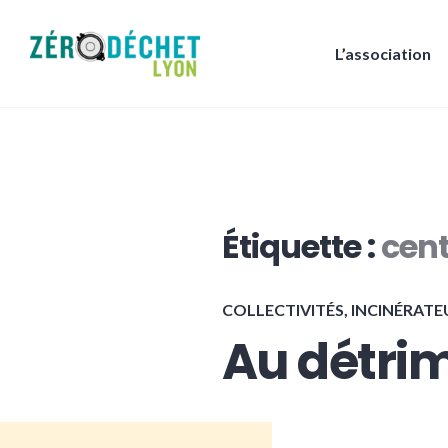
Accéder
au
L’association
contenu
Zéro Déchet Lyon
principal
Étiquette :
cent
COLLECTIVITÉS
,
INCINÉRATE
Au détrim