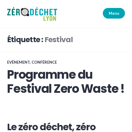
Accéder
au
Menu
contenu
principal
Zéro Déchet Lyon
Étiquette :
Festival
EVÈNEMENT, CONFÉRENCE
Programme du
Festival Zero Waste !
Le zéro déchet, zéro