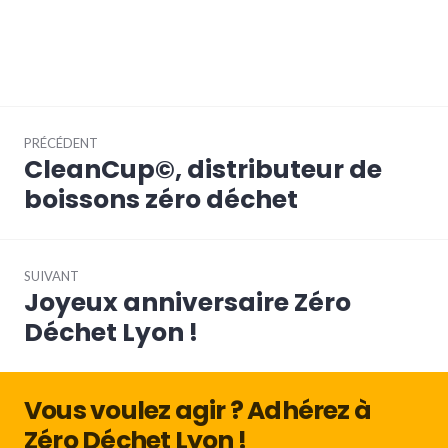
Navigation
PRÉCÉDENT
de
CleanCup©, distributeur de
Article
l’article
précédent :
boissons zéro déchet
SUIVANT
Joyeux anniversaire Zéro
Article
Suivant:
Déchet Lyon !
Vous voulez agir ? Adhérez à
Zéro Déchet Lyon !