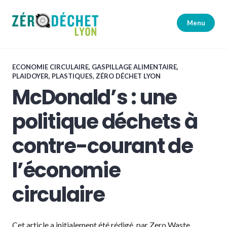
Accéder
au
Menu
contenu
principal
Zéro Déchet Lyon
ECONOMIE CIRCULAIRE
,
GASPILLAGE ALIMENTAIRE
,
PLAIDOYER
,
PLASTIQUES
,
ZÉRO DÉCHET LYON
McDonald’s : une
politique déchets à
contre-courant de
l’économie
circulaire
Cet article a initialement été rédigé par Zero Waste