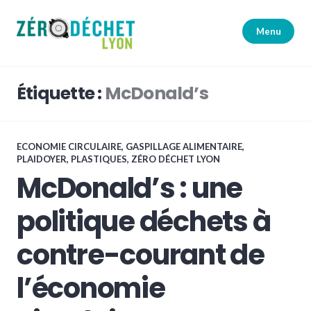
Accéder
au
Menu
contenu
principal
Zéro Déchet Lyon
Étiquette :
McDonald’s
ECONOMIE CIRCULAIRE
,
GASPILLAGE ALIMENTAIRE
,
PLAIDOYER
,
PLASTIQUES
,
ZÉRO DÉCHET LYON
McDonald’s : une
politique déchets à
contre-courant de
l’économie