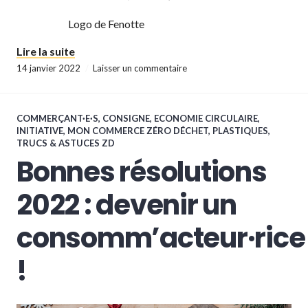
Logo de Fenotte
« Les défis Commerces Zéro Déchet 20-27 N
Lire la suite
14 janvier 2022
Laisser un commentaire
COMMERÇANT·E·S
,
CONSIGNE
,
ECONOMIE CIRCULAIRE
,
INITIATIVE
,
MON COMMERCE ZÉRO DÉCHET
,
PLASTIQUES
,
TRUCS & ASTUCES ZD
Bonnes résolutions
2022 : devenir un
consomm’acteur·rice
!