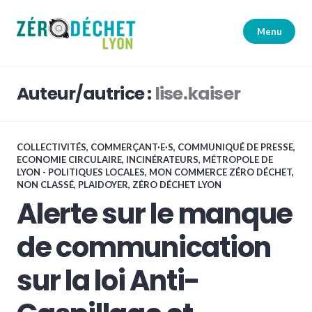
Accéder
au
Menu
contenu
principal
Zéro Déchet Lyon
Auteur/autrice :
lise.kaiser
COLLECTIVITÉS
,
COMMERÇANT·E·S
,
COMMUNIQUÉ DE PRESSE
,
ECONOMIE CIRCULAIRE
,
INCINÉRATEURS
,
MÉTROPOLE DE
LYON - POLITIQUES LOCALES
,
MON COMMERCE ZÉRO DÉCHET
,
NON CLASSÉ
,
PLAIDOYER
,
ZÉRO DÉCHET LYON
Alerte sur le manque
de communication
sur la loi Anti-