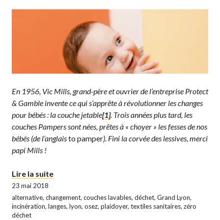
En 1956, Vic Mills, grand-père et ouvrier de l’entreprise Protect
& Gamble invente ce qui s’apprête à révolutionner les changes
pour bébés : la couche jetable
[1]
. Trois années plus tard, les
couches Pampers sont nées, prêtes à « choyer » les fesses de nos
bébés (de l’anglais
to pamper
). Fini la corvée des lessives, merci
papi Mills !
« Les couches lavables, une alternative culott
Lire la suite
23 mai 2018
alternative
,
changement
,
couches lavables
,
déchet
,
Grand Lyon
,
incinération
,
langes
,
lyon
,
osez
,
plaidoyer
,
textiles sanitaires
,
zéro
déchet