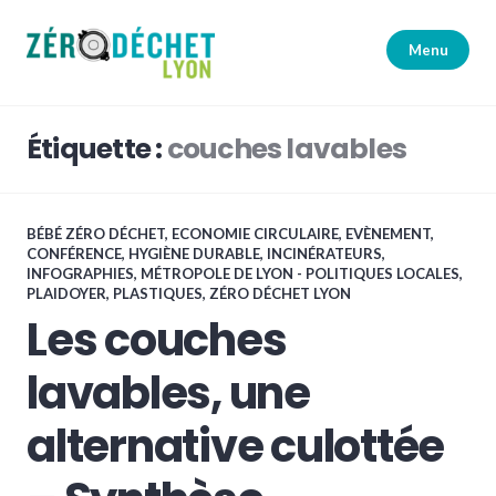
Accéder
au
Menu
contenu
principal
Zéro Déchet Lyon
Étiquette :
couches lavables
BÉBÉ ZÉRO DÉCHET
,
ECONOMIE CIRCULAIRE
,
EVÈNEMENT,
CONFÉRENCE
,
HYGIÈNE DURABLE
,
INCINÉRATEURS
,
INFOGRAPHIES
,
MÉTROPOLE DE LYON - POLITIQUES LOCALES
,
PLAIDOYER
,
PLASTIQUES
,
ZÉRO DÉCHET LYON
Les couches
lavables, une
alternative culottée