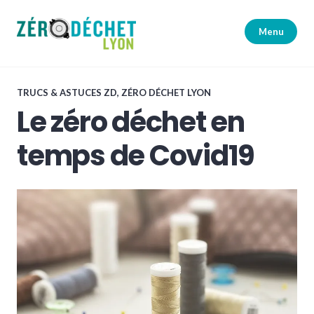
Accéder
au
Menu
contenu
principal
Zéro Déchet Lyon
TRUCS & ASTUCES ZD
,
ZÉRO DÉCHET LYON
Le zéro déchet en
temps de Covid19