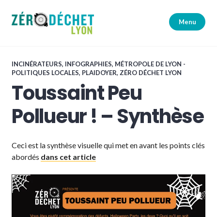
Accéder
au
Menu
contenu
principal
Zéro Déchet Lyon
INCINÉRATEURS
,
INFOGRAPHIES
,
MÉTROPOLE DE LYON -
POLITIQUES LOCALES
,
PLAIDOYER
,
ZÉRO DÉCHET LYON
Toussaint Peu
Pollueur ! – Synthèse
Ceci est la synthèse visuelle qui met en avant les points clés
abordés
dans cet article