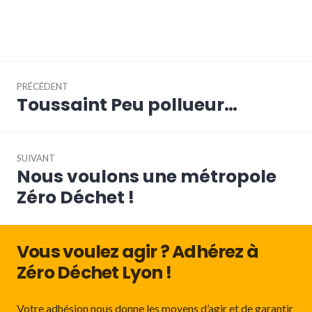
Navigation
PRÉCÉDENT
de
Toussaint Peu pollueur…
Article
l’article
précédent :
SUIVANT
Nous voulons une métropole
Article
Suivant:
Zéro Déchet !
Vous voulez agir ? Adhérez à
Zéro Déchet Lyon !
Votre adhésion nous donne les moyens d’agir et de garantir