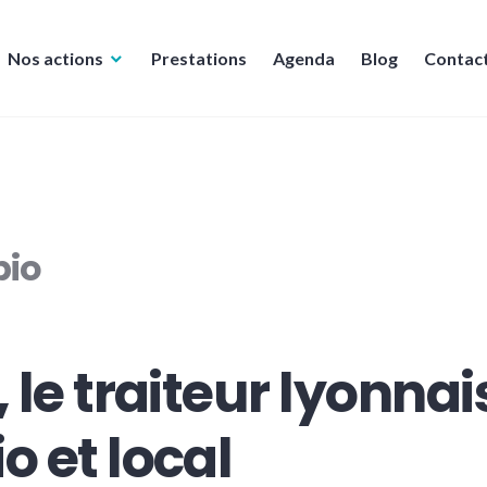
Nos actions
Prestations
Agenda
Blog
Contac
bio
, le traiteur lyonnai
o et local