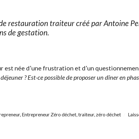
 de restauration traiteur créé par Antoine 
ns de gestation.
r est née d’une frustration et d’un questionnement
déjeuner ? Est-ce possible de proposer un dîner en pha
le traiteur lyonnais zéro déchet, bio et local »
repreneur
,
Entrepreneur Zéro déchet
,
traiteur
,
zéro déchet
Lais