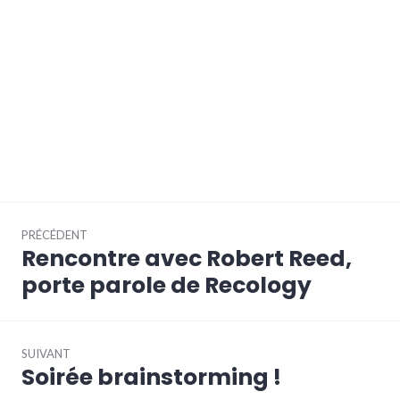
Navigation
PRÉCÉDENT
de
Rencontre avec Robert Reed,
Article
l’article
précédent :
porte parole de Recology
SUIVANT
Soirée brainstorming !
Article
Suivant: