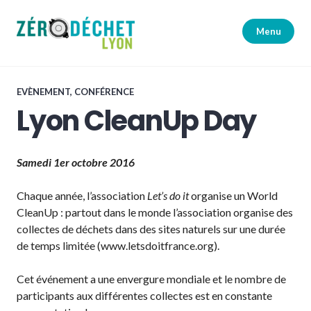
Accéder
au
Menu
contenu
principal
Zéro Déchet Lyon
EVÈNEMENT, CONFÉRENCE
Lyon CleanUp Day
Samedi 1
er
octobre 2016
Chaque année, l’association
Let’s do it
organise un World
CleanUp : partout dans le monde l’association organise des
collectes de déchets dans des sites naturels sur une durée
de temps limitée (www.letsdoitfrance.org).
Cet événement a une envergure mondiale et le nombre de
participants aux différentes collectes est en constante