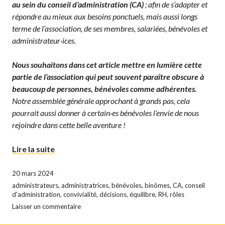
au sein du conseil d’administration
(CA)
; afin de s’adapter et
répondre au mieux aux besoins ponctuels, mais aussi longs
terme de l’association, de ses membres, salariées, bénévoles et
administrateur·ices.
Nous souhaitons dans cet article mettre en lumière cette
p
a
rtie de l’association qui peut souvent paraître obscure à
beaucoup de personnes, bénévoles comme adhérentes.
Notre assemblée générale approchant à grands pas, cela
pourrait
aussi
donner à certain·es bénévoles l’envie de nous
rejoindre dans cette belle aventure !
« Fièr·es de notre Conseil d’Administration ! »
Lire la suite
20 mars 2024
administrateurs
,
administratrices
,
bénévoles
,
binômes
,
CA
,
conseil
d'administration
,
convivialité
,
décisions
,
équilibre
,
RH
,
rôles
Laisser un commentaire