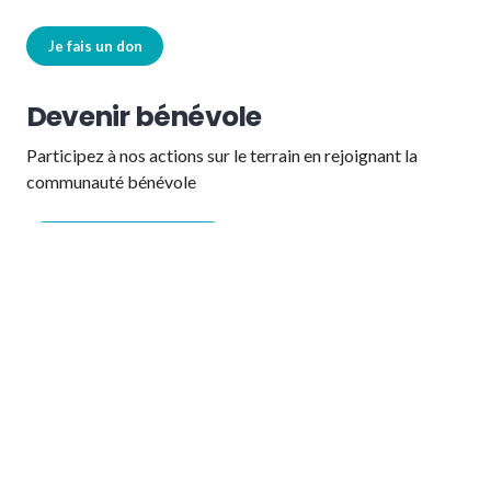
Je fais un don
Devenir bénévole
Participez à nos actions sur le terrain en rejoignant la
communauté bénévole
Je rejoins l'association
Nous suivre
Facebook
Instagram
Linkedin
Bluesky