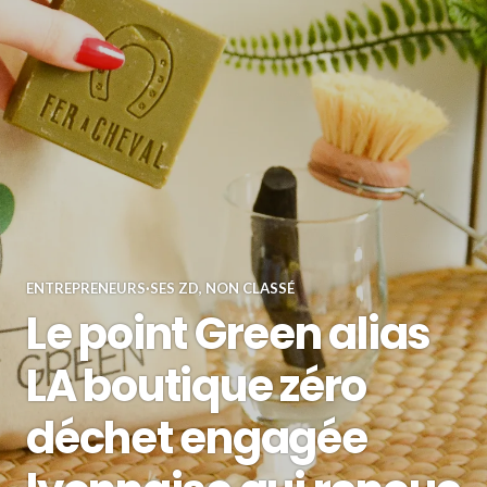
ENTREPRENEURS·SES ZD
,
NON CLASSÉ
Le point Green alias
LA boutique zéro
déchet engagée