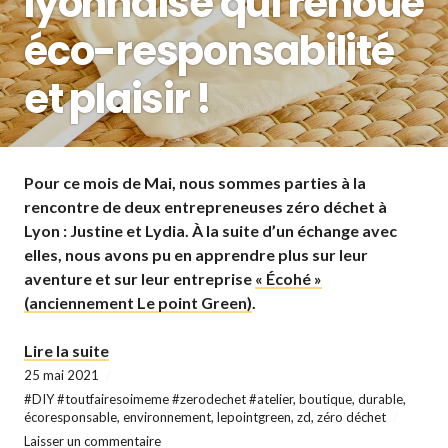
lyonnaise qui renoue
éco-responsabilité
et plaisir !
Pour ce mois de Mai, nous sommes parties à la
rencontre de deux entrepreneuses zéro déchet à
Lyon : Justine et Lydia. À la suite d’un échange avec
elles, nous avons pu en apprendre plus sur leur
aventure et sur leur entreprise
« Écohé »
(anciennement Le point Green)
.
« Le point Green alias LA boutique zéro déchet
Lire la suite
25 mai 2021
#DIY #toutfairesoimeme #zerodechet #atelier
,
boutique
,
durable
,
écoresponsable
,
environnement
,
lepointgreen
,
zd
,
zéro déchet
Laisser un commentaire