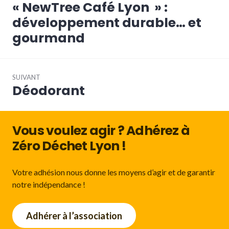
de
« NewTree Café Lyon » :
Article
l’article
précédent :
développement durable… et
gourmand
SUIVANT
Déodorant
Article
Suivant:
Vous voulez agir ? Adhérez à
Zéro Déchet Lyon !
Votre adhésion nous donne les moyens d’agir et de garantir
notre indépendance !
Adhérer à l’association