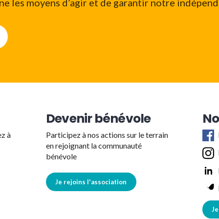
e les moyens d’agir et de garantir notre indépend
Devenir bénévole
No
ez à
Participez à nos actions sur le terrain
en rejoignant la communauté
bénévole
Je rejoins l'association
Je