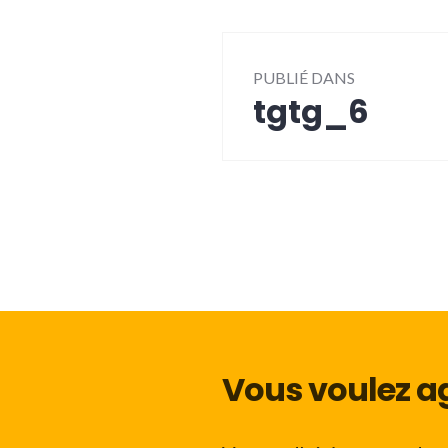
Navigation
PUBLIÉ DANS
de
tgtg_6
l’article
Vous voulez ag