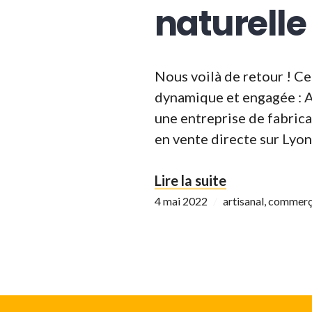
naturelle 
Nous voilà de retour ! C
dynamique et engagée : Ag
une entreprise de fabrica
en vente directe sur Lyon
« De Cendre et
Lire la suite
4 mai 2022
artisanal
,
commerç