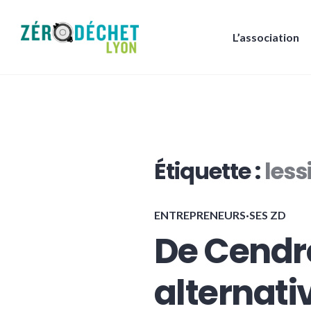
Accéder
au
L’association
contenu
Zéro Déchet Lyon
principal
Étiquette :
less
ENTREPRENEURS·SES ZD
De Cendre
alternati