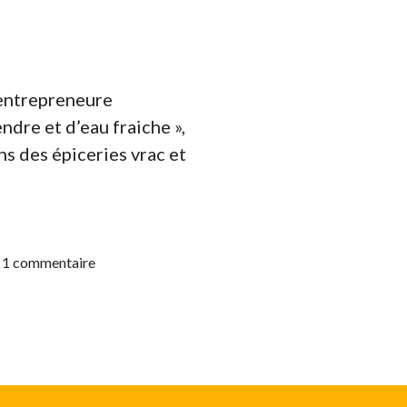
 entrepreneure
dre et d’eau fraiche »,
ns des épiceries vrac et
naturelle et locale »
1 commentaire