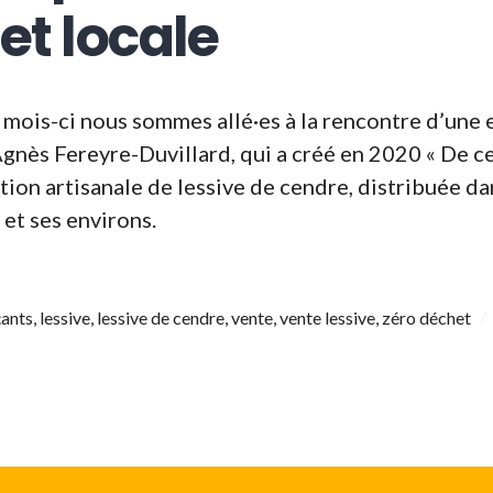
et locale
e mois-ci nous sommes allé·es à la rencontre d’une
nès Fereyre-Duvillard, qui a créé en 2020 « De cen
tion artisanale de lessive de cendre, distribuée da
 et ses environs.
 d’eau fraîche : une alternative pour de la lessive 
ants
,
lessive
,
lessive de cendre
,
vente
,
vente lessive
,
zéro déchet