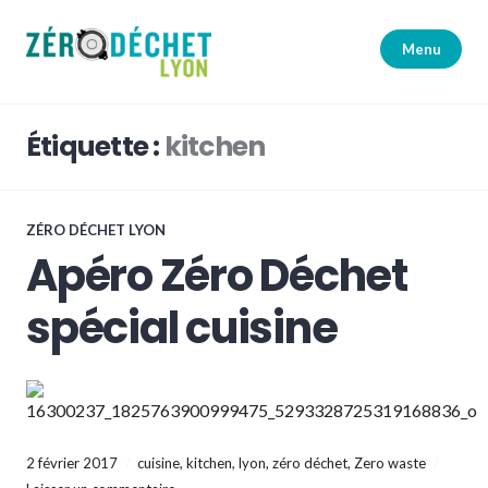
Accéder
au
Menu
contenu
principal
Zéro Déchet Lyon
Étiquette :
kitchen
ZÉRO DÉCHET LYON
Apéro Zéro Déchet
spécial cuisine
2 février 2017
cuisine
,
kitchen
,
lyon
,
zéro déchet
,
Zero waste