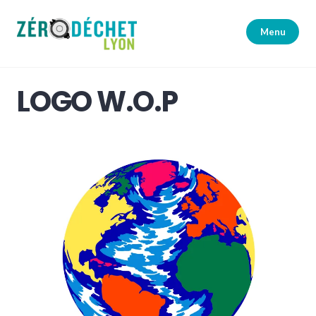
Accéder
au
Menu
contenu
principal
Zéro Déchet Lyon
LOGO W.O.P