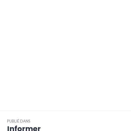
Navigation
PUBLIÉ DANS
de
Informer