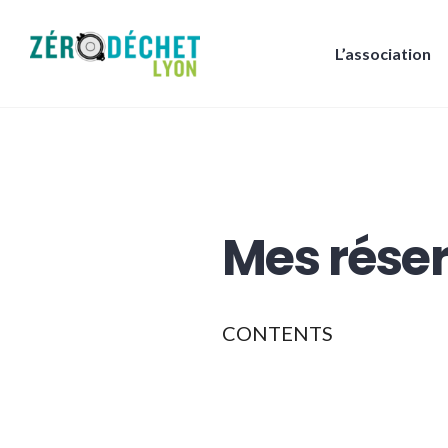
Accéder
au
L’association
contenu
Zéro Déchet Lyon
principal
Mes rése
CONTENTS